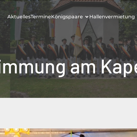
Aktuelles
Termine
Königspaare
Hallenvermietung
timmung am Kape