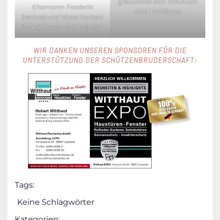
gratulierte den Schützen
Ehemann Frederik
zum Jubiläum.
(rechts) und Vater Hubert
(links) freuen sich mit Ina.
WIR DANKEN UNSEREN SPONSOREN FÜR DIE
UNTERSTÜTZUNG DER SCHÜTZENBRUDERSCHAFT:
Tags:
Keine Schlagwörter
Kategorien: