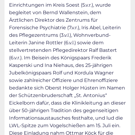
Einrichtungen im Kreis Soest (5.v.r.), wurde
begleitet von Bernd Wallenstein, dem
Ärztlichen Direktor des Zentrums für
Forensische Psychiatrie (7.v.r.), Iris Abel, Leiterin
des Pflegezentrums (3.v.l.), Wohnverbund-
Leiterin Janine Rottler (6.v.l.) sowie dem
stellvertretenden Pflegedirektor Ralf Bastert
(6.v.r.). Im Beisein des Königspaars Frederik
Kasperski und Ina Niehaus, des 25-jährigen
Jubelkönigspaars Rolf und Kordula Wagner
sowie zahlreicher Offiziere und Ehrenoffiziere
bedankte sich Oberst Holger Hüsten im Namen
der Schützenbruderschaft „St. Antonius“
Eickelborn dafür, dass die Klinikleitung an dieser
über 50-jährigen Tradition des gegenseitigen
Informationsaustausches festhalte, und lud die
LWL-Spitze zum Vogelschießen am 15. Juli ein.
Diese Einladung nahm Ottmar Köck für die