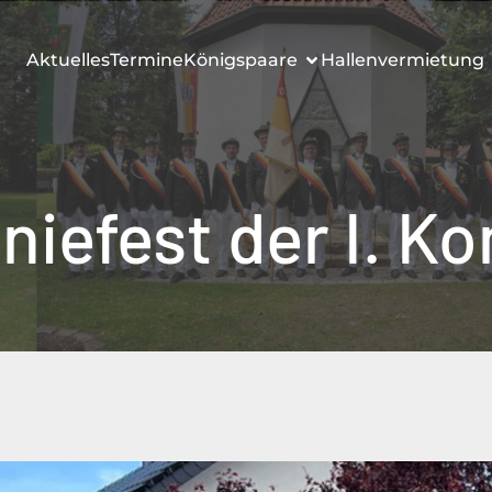
Aktuelles
Termine
Königspaare
Hallenvermietung
iefest der I. K